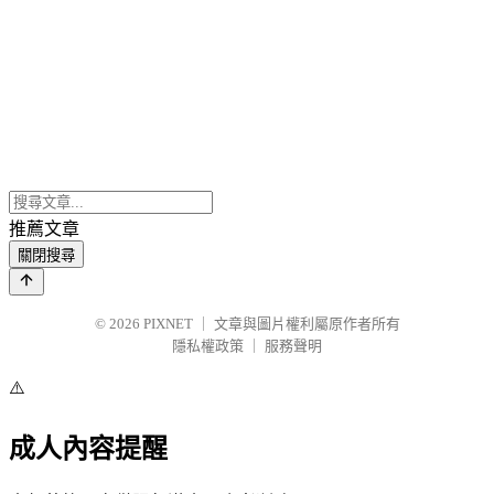
推薦文章
關閉搜尋
© 2026
PIXNET
｜
文章與圖片權利屬原作者所有
隱私權政策
｜
服務聲明
⚠️
成人內容提醒