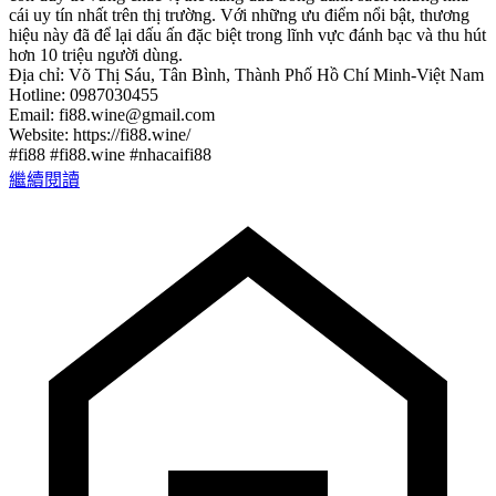
cái uy tín nhất trên thị trường. Với những ưu điểm nổi bật, thương
hiệu này đã để lại dấu ấn đặc biệt trong lĩnh vực đánh bạc và thu hút
hơn 10 triệu người dùng.
Địa chỉ: Võ Thị Sáu, Tân Bình, Thành Phố Hồ Chí Minh-Việt Nam
Hotline: 0987030455
Email: fi88.wine@gmail.com
Website: https://fi88.wine/
#fi88 #fi88.wine #nhacaifi88
繼續閱讀