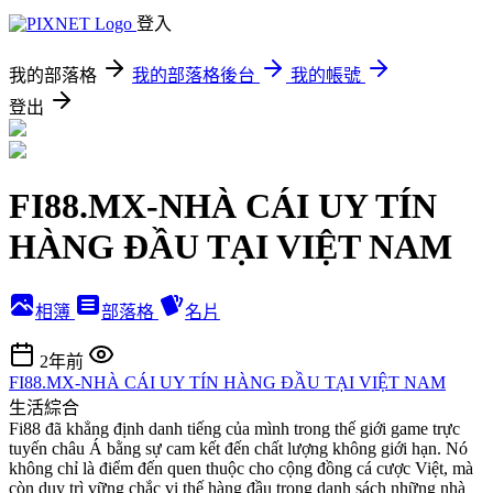
登入
我的部落格
我的部落格後台
我的帳號
登出
FI88.MX-NHÀ CÁI UY TÍN
HÀNG ĐẦU TẠI VIỆT NAM
相簿
部落格
名片
2年前
FI88.MX-NHÀ CÁI UY TÍN HÀNG ĐẦU TẠI VIỆT NAM
生活綜合
Fi88 đã khẳng định danh tiếng của mình trong thế giới game trực
tuyến châu Á bằng sự cam kết đến chất lượng không giới hạn. Nó
không chỉ là điểm đến quen thuộc cho cộng đồng cá cược Việt, mà
còn duy trì vững chắc vị thế hàng đầu trong danh sách những nhà